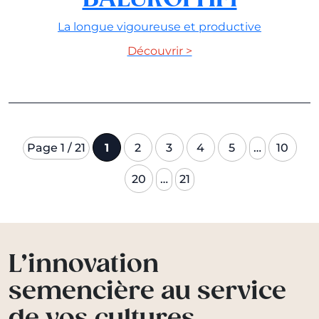
La longue vigoureuse et productive
Découvrir >
Page 1 / 21
1
2
3
4
5
…
10
20
…
21
L’innovation
semencière au service
de vos cultures