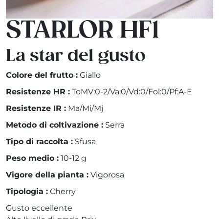
STARLOR HF1
La star del gusto
Colore del frutto :
Giallo
Resistenze HR :
ToMV:0-2/Va:0/Vd:0/Fol:0/Pf:A-E
Resistenze IR :
Ma/Mi/Mj
Metodo di coltivazione :
Serra
Tipo di raccolta :
Sfusa
Peso medio :
10-12 g
Vigore della pianta :
Vigorosa
Tipologia :
Cherry
Gusto eccellente