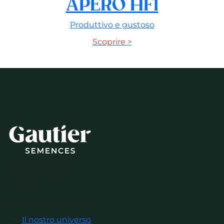
APERO HF1
Produttivo e gustoso
Scoprire >
Route d’Avignon
13 630 Eyragues
FRANCE
Tel : +33 (0)4 90 240 240
Il nostro universo