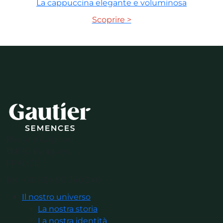
La cappuccina elegante e voluminosa
Scoprire >
Route d’Avignon
13 630 Eyragues
FRANCE
Tel : +33 (0)4 90 240 240
Il nostro universo
La nostra storia
La nostra identità