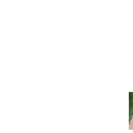
Nuestra gestión
y
de
i
Producir
Calidad
pa
semillas de
s
excelencia,
i
elaboradas con
D
auténtico saber-
P
hacer
Más
de
información >
i
Nuestros
d
compromisos
p
Porque
RSE
i
cultivar la
responsabilidad
está en el
corazón de
nuestro
trabajo.
Más
información >