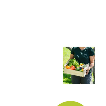
N
r
Nuestros socios
Una
institucionales
presencia sólida
en el sector y en
los territorios
locales.
Más
información >
Descúbrenos