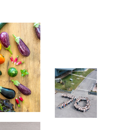
¿Quiere
nosotros
unirse a la
aventura de
Gautier
Semences?
Consulte nuestras
ofertas de
empleo.
Más
información >
Únase a nosotros