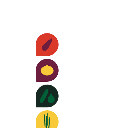
Nuestras semillas
Berenjenas
Descubra las varieda
Coles
Descubra las variedades >
Calabacines
Descubra las varied
stigación e
Judías
Descubra las variedades 
ación