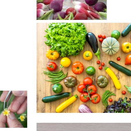
Diversidad
 conceptos
nnovadores
ra el
ector.
Más
nformación >
iversidad y
Responsables
atrimonio
 la vida,
mpulsores
el
rogreso.
Más
nformación >
Nuestras semillas