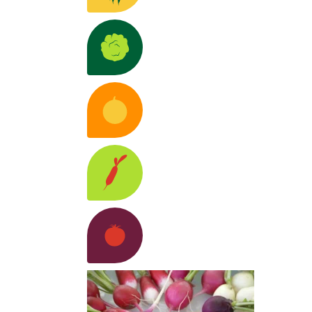
uestros retos
e
Anticipar,
+D
Lechugas
Descubra las variedad
daptarse e
nnovar de
anera
ostenible.
Más
Melones
Descubra las variedade
nformación >
uestros
ocios
Rábano
Descubra las variedades
Juntos,
entíficos
ara hacer
vanzar el
ector.
Más
Tomates
Descubra las variedade
nformación >
uestros
onceptos
Marcas
nnovadores