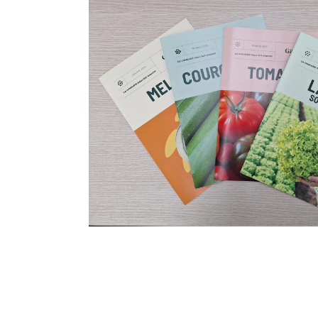
uestros
etos de I+D
Nuestras folletos